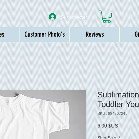
Se connecter
es
Customer Photo's
Reviews
G
Sublimation
Toddler You
SKU : 884267245
Prix
6,00 $US
Shirt Size
*