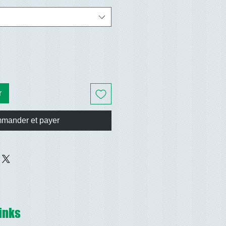
r
mander et payer
inks