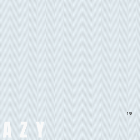
1/8
LAZY