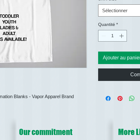
Sélectionner
Quantité
*
Ajouter au panie
Com
ation Blanks - Vapor Apparel Brand
Our commitment
More L